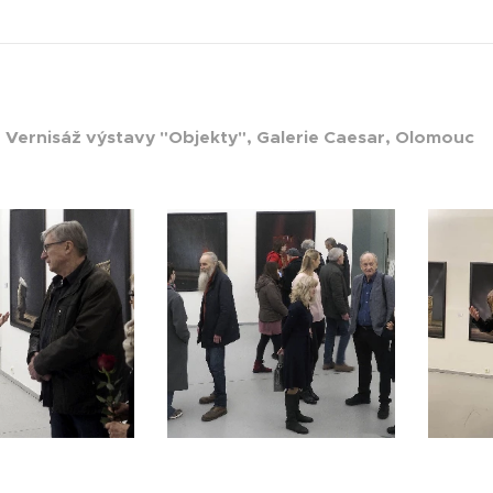
4
Vernisáž výstavy "Objekty", Galerie Caesar, Olomouc