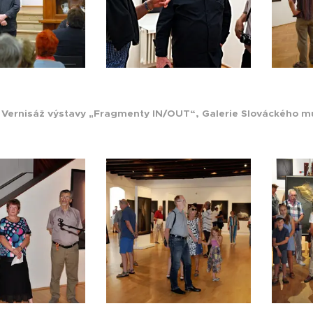
Vernisáž výstavy „Fragmenty IN/OUT“, Galerie Slováckého m
8