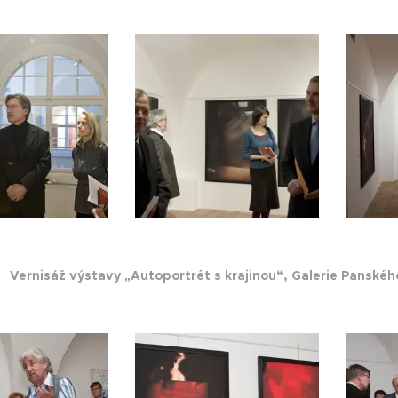
08
Vernisáž výstavy „Autoportrét s krajinou“, Galerie Pa